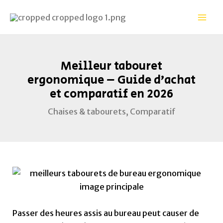
Aller
Navigation
Mai
au
des
Men
contenu
articles
Meilleur tabouret
ergonomique – Guide d’achat
et comparatif en 2026
Chaises & tabourets
,
Comparatif
Passer des heures assis au bureau peut causer de