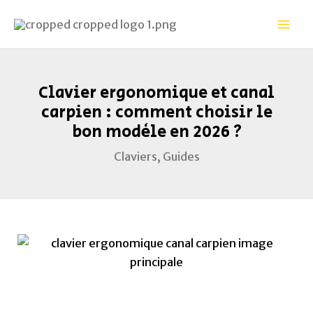
Aller
Navigation
Mai
au
des
Men
contenu
articles
Clavier ergonomique et canal
carpien : comment choisir le
bon modèle en 2026 ?
Claviers
,
Guides