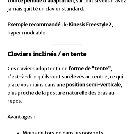
courte période d’adaptation
, surtout si vous n’avez
jamais quitté un clavier standard.
Exemple recommandé
: le
Kinesis Freestyle2
,
hyper moduable
Claviers inclinés / en tente
Ces claviers adoptent une
forme de “tente”
,
c’est-à-dire qu’ils sont surélevés au centre, ce qui
place vos mains dans une
position semi-verticale
,
plus proche de la posture naturelle des bras au
repos.
Avantages :
Moins de torsion dans les poignets