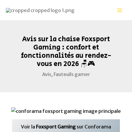
Aller
Navigation
Mai
au
des
Men
contenu
articles
Avis sur la chaise Foxsport
Gaming : confort et
fonctionnalités au rendez-
vous en 2026 🪑🎮
Avis
,
Fauteuils gamer
Voir la
Foxsport Gaming
sur Conforama