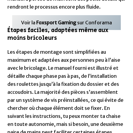
des roulettes jusqu’à la fixation du dossier et des
accoudoirs. La majorité des pièces s’assemblent
par un système de vis préinstallées, ce qui évite de
chercher où chaque élément doit se fixer. En
suivant les instructions, tu peux monter ta chaise
en toute autonomie, mais si besoin, une deuxième
paire de mains peut faciliter certaines étapes,
comme le vissage du dossier. Une fois le montage
terminé, il suffit de procéder à quelques réglages
pour ajuster la chaise à ta morphologie, et le tour
est joué !
Design : élégance et polyvalence
en noir et gris 🎨