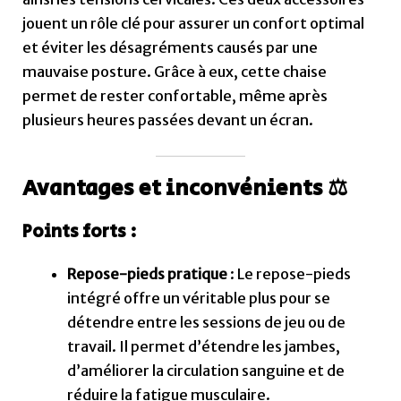
Repose-pieds pratique
: Le repose-pieds
intégré offre un véritable plus pour se
détendre entre les sessions de jeu ou de
travail. Il permet d’étendre les jambes,
d’améliorer la circulation sanguine et de
réduire la fatigue musculaire.
Confort général grâce aux accessoires
ergonomiques
: Le coussin lombaire et
l’appuie-tête inclus permettent de
maintenir une bonne posture et de prévenir
les douleurs dorsales et cervicales. Ces
accessoires font de cette chaise une option
idéale pour les longues sessions assises.
Prix compétitif
: Proposée à un prix
abordable par rapport aux modèles
premium, la Foxsport Gaming offre un