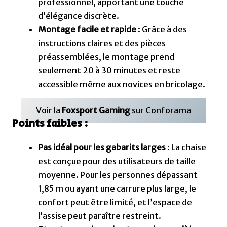
Pas idéal pour les gabarits larges
: La chaise
est conçue pour des utilisateurs de taille
moyenne. Pour les personnes dépassant
1,85 m ou ayant une carrure plus large, le
confort peut être limité, et l’espace de
l’assise peut paraître restreint.
Structure moins robuste que les modèles
haut de gamme
: Bien que la structure en
métal assure une solidité correcte, elle reste
moins résistante que celle des chaises
premium. Une utilisation intensive pourrait
réduire sa durabilité.
Matériaux sujets à l’usure
: Le similicuir, bien
que facile à nettoyer, peut s’user plus
rapidement avec le temps, notamment si la
chaise est utilisée quotidiennement