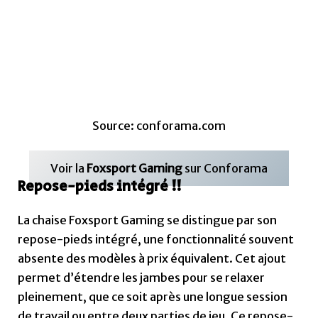
La chaise Foxsport Gaming se distingue par son
repose-pieds intégré, une fonctionnalité souvent
absente des modèles à prix équivalent. Cet ajout
permet d’étendre les jambes pour se relaxer
pleinement, que ce soit après une longue session
de travail ou entre deux parties de jeu. Ce repose-
pieds offre un confort supplémentaire en
réduisant la pression sur les cuisses et en facilitant
la circulation sanguine. Il est particulièrement
apprécié lors des courtes pauses, car il aide à
détendre les muscles sans quitter le bureau ou le
setup gaming.
Coussin lombaire et appuie-tête
L’ergonomie de la Foxsport Gaming est renforcée