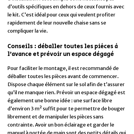
Dispose chaque élément sur le sol afin de t’assurer
qu’il ne manque rien. Prévoir un espace dégagé est
également une bonne idée : une surface libre
d’environ 3 m² suffit pour te permettre de bouger
librement et de manipuler les pièces sans
contrainte. Avoir un bon éclairage et garder le
manuel à portée de main sont des petits détails qui
rendront le processus encore plus fluide.
Voir la
Foxsport Gaming
sur Conforama
Étapes faciles, adaptées même aux
moins bricoleurs
Les étapes de montage sont simplifiées au
maximum et adaptées aux personnes peu à l’aise
avec le bricolage. Le manuel fourni est illustré et
détaille chaque phase pas à pas, de l’installation