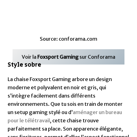
moderne et polyvalent en noir et gris, qui
s’intègre facilement dans différents
environnements. Que tu sois en train de monter
un setup gaming stylé ou d’
aménager un bureau
pour le télétravail
, cette chaise trouve
parfaitement sa place. Son apparence élégante,
sans fioritures, permet d’allier l’aspect fonctionnel
du mobilier de bureau avec une touche discrète de
dynamisme propre aux accessoires de gaming.
Design polyvalent
Contrairement à certaines chaises gaming aux
couleurs vives et aux formes imposantes, la
Foxsport Gaming mise sur la sobriété. Ses lignes
épurées et son revêtement noir et gris lui donnent
une apparence classique et discrète. Cela permet