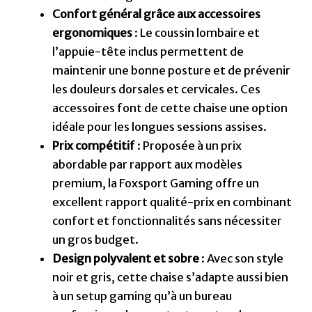
excellent rapport qualité-prix en combinant
confort et fonctionnalités sans nécessiter
un gros budget.
Design polyvalent et sobre
: Avec son style
noir et gris, cette chaise s’adapte aussi bien
à un setup gaming qu’à un bureau
professionnel, apportant une touche
d’élégance discrète.
Montage facile et rapide
: Grâce à des
instructions claires et des pièces
préassemblées, le montage prend
seulement 20 à 30 minutes et reste
accessible même aux novices en bricolage.
Voir la
Foxsport Gaming
sur Conforama
Points faibles :