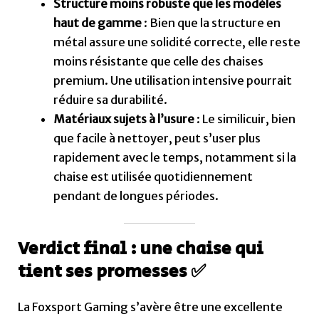
pendant de longues périodes.
Verdict final : une chaise qui
tient ses promesses ✅
La Foxsport Gaming s’avère être une excellente
option pour les gamers occasionnels et les
télétravailleurs en quête de confort à prix
accessible. Bien qu’elle présente des limites pour
les gabarits plus larges, ses accessoires
ergonomiques et son repose-pieds en font une
chaise idéale pour les longues sessions assises.
Voir la
Foxsport Gaming
sur Conforama
Et toi, qu’en penses-tu ? 🤔