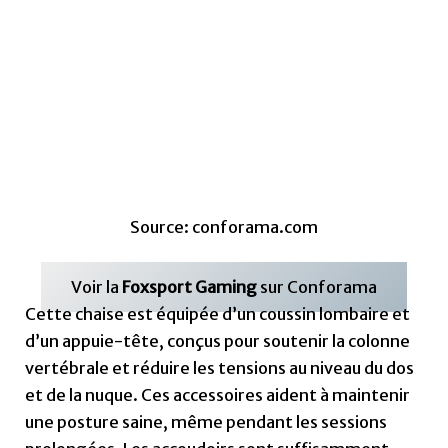
Voir la
Foxsport Gaming
sur Conforama
Cette chaise est équipée d’un coussin lombaire et
d’un appuie-tête, conçus pour soutenir la colonne
vertébrale et réduire les tensions au niveau du dos
et de la nuque. Ces accessoires aident à maintenir
une posture saine, même pendant les sessions
prolongées. Les accoudoirs sont suffisamment
rembourrés pour offrir un soutien confortable aux
avant-bras, ce qui aide à prévenir les douleurs aux
épaules et aux poignets.
Montage : simple et rapide 🛠️
Temps estimé : 20-30 minutes
Le montage de la chaise Foxsport Gaming est