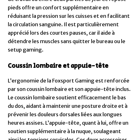
par son coussin lombaire et son appuie-tête inclus.
Le coussin lombaire soutient efficacement le bas
du dos, aidant à maintenir une posture droite et à
prévenir les douleurs dorsales liées aux longues
heures assises. L’appuie-tête, quant à lui, offre un
soutien supplémentaire à la nuque, soulageant
ainsi les tensions cervicales. Ces deux accessoires
jouent un rôle clé pour assurer un confort optimal
et éviter les désagréments causés par une
mauvaise posture. Grâce à eux, cette chaise
permet de rester confortable, même après
plusieurs heures passées devant un écran.
Avantages et inconvénients ⚖️
Points forts :